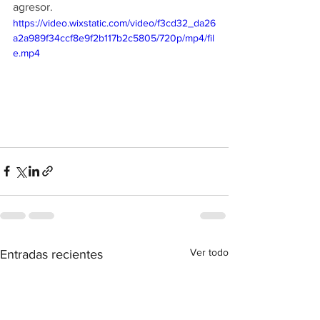
agresor.
https://video.wixstatic.com/video/f3cd32_da26
a2a989f34ccf8e9f2b117b2c5805/720p/mp4/fil
e.mp4
Ver todo
Entradas recientes