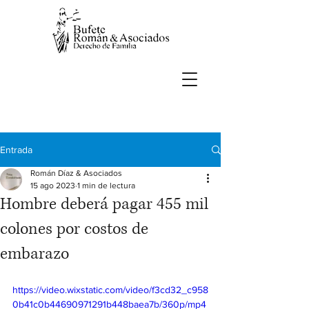
Entrada
Román Díaz & Asociados
15 ago 2023
1 min de lectura
Hombre deberá pagar 455 mil
colones por costos de
embarazo
https://video.wixstatic.com/video/f3cd32_c958
0b41c0b44690971291b448baea7b/360p/mp4