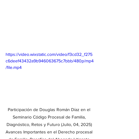
https://video.wixstatic.com/video/f3cd32_f275
c6deef43432a9b946063675c7bbb/480p/mp4
/file.mp4
Participación de Douglas Román Díaz en el 
Seminario Código Procesal de Familia, 
Diagnóstico, Retos y Futuro (Julio, 04, 2025) 
Avances Importantes en el Derecho procesal 