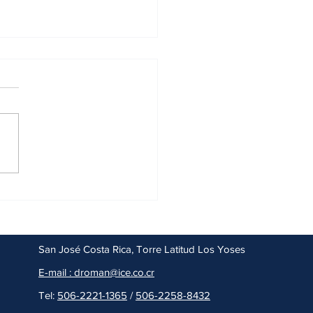
ario Código Procesal de
ia, Diagnóstico, Retos y
o
San José Costa Rica, Torre Latitud Los Yoses
E-mail : droman@ice.co.cr
Tel:
506-2221-1365
/
506-
2258-8432