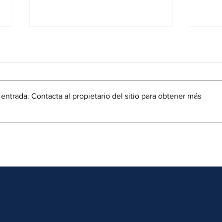
entrada. Contacta al propietario del sitio para obtener más
Seminario sobre Gananciales,
Semin
Visiones desde el Derecho Civil,
Famil
Mercantil y de Familia
Futur