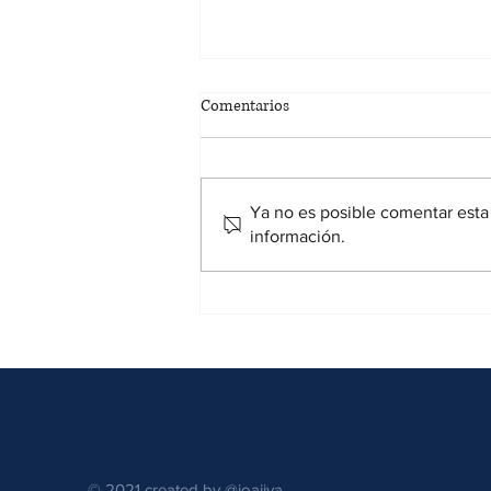
Comentarios
Ya no es posible comentar esta 
información.
Juzgado Rechaza Solicitud de
Hombre para Levantar Secreto
Bancario a Expareja
© 2021 created by @joajiva