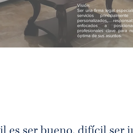
Visión:
Ser una firma legal especia
servicios principalmen
personalizados, respons
enfocados a posiciona
profesionales clave para nu
óptima de sus asuntos.
Solicitar una Cita
il es ser bueno, difícil ser j