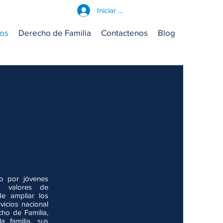
Iniciar sesión
ros
Derecho de Familia
Contactenos
Blog
o por jóvenes
n valores de
e ampliar los
icios nacional
cho de Familia,
a familia, sus