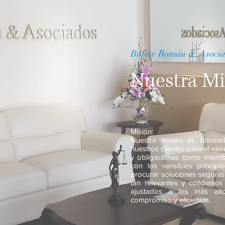
Bufete Román & Asoci
Nuestra Mi
Misión:
Nuestra misión es brindar
nuestros clientes para el eje
y obligaciones como miembr
con los sensibles principi
procurar soluciones segura
tan relevantes y cotidianos
ajustados a los más alto
compromiso y eficiencia.