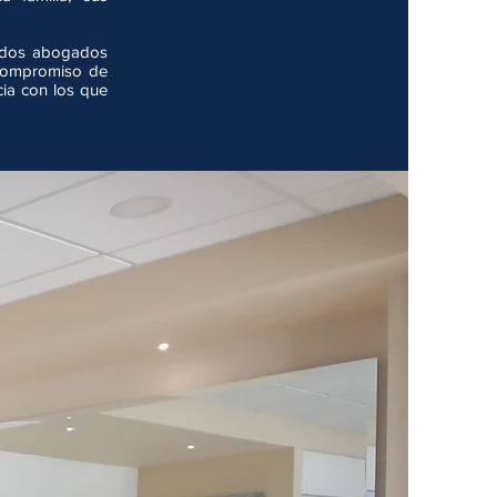
s dos abogados
 compromiso de
cia con los que