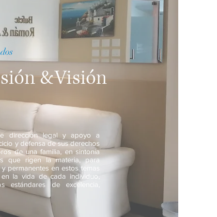
ados
sión &Visión
le dirección legal y apoyo a
rcicio y defensa de sus derechos
os de una familia, en sintonía
os que rigen la materia, para
s y permanentes en estos temas
 en la vida de cada individuo,
s estándares de excelencia,