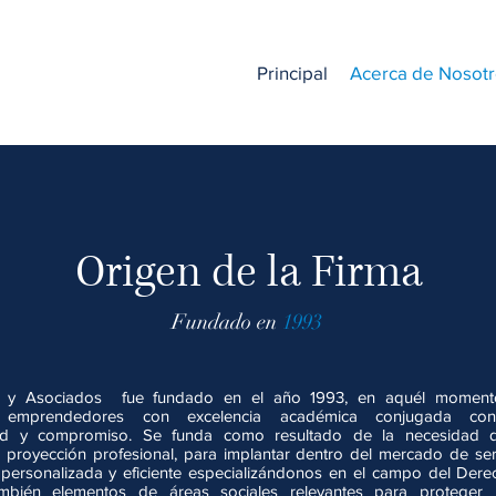
Principal
Acerca de Nosot
Origen de la Firma
Fundado en
1993
 y Asociados fue fundado en el año 1993, en aquél moment
es emprendedores con excelencia académica conjugada co
dad y compromiso. Se funda como resultado de la necesidad d
proyección profesional, para implantar dentro del mercado de serv
 personalizada y eficiente especializándonos en el campo del Dere
mbién elementos de áreas sociales relevantes para proteger l