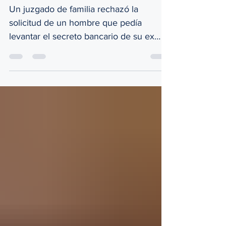
Expareja
Un juzgado de familia rechazó la
solicitud de un hombre que pedía
levantar el secreto bancario de su ex
pareja para demostrar que ella tenía
mayores ingresos y así reducir la
pensión alimentaria que paga. Los
jueces consideraron irrelevante conocer
la situación económica de la mujer, ya
que el proceso buscaba determinar si las
condiciones del padre o las necesidades
de la hija habían cambiado, por lo que
no se justificaba revisar las cuentas de la
ex pareja.