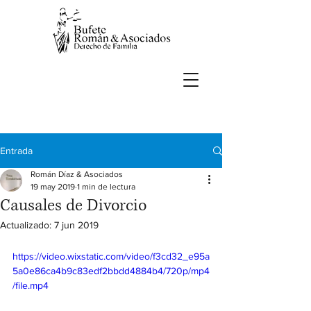
Entrada
Román Díaz & Asociados
19 may 2019
1 min de lectura
Causales de Divorcio
Actualizado:
7 jun 2019
https://video.wixstatic.com/video/f3cd32_e95a
5a0e86ca4b9c83edf2bbdd4884b4/720p/mp4
/file.mp4