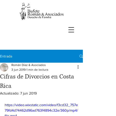
Entrada
Román Díaz & Asociados
3 jun 2019
1 min de lectura
Cifras de Divorcios en Costa
Rica
Actualizado:
7 jun 2019
https://video.wixstatic.com/video/f3cd32_757e
79fd4d74462d96ad763f4894c32e/360p/mp4/
file.mp4