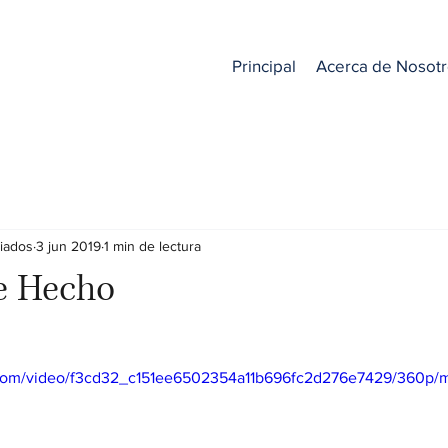
Principal
Acerca de Nosot
iados
3 jun 2019
1 min de lectura
e Hecho
ic.com/video/f3cd32_c151ee6502354a11b696fc2d276e7429/360p/m