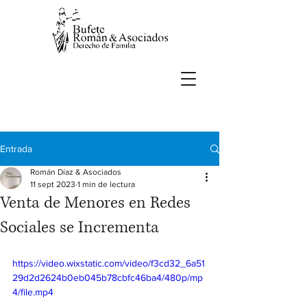
Entrada
Román Díaz & Asociados
11 sept 2023
1 min de lectura
Venta de Menores en Redes
Sociales se Incrementa
https://video.wixstatic.com/video/f3cd32_6a51
29d2d2624b0eb045b78cbfc46ba4/480p/mp
4/file.mp4