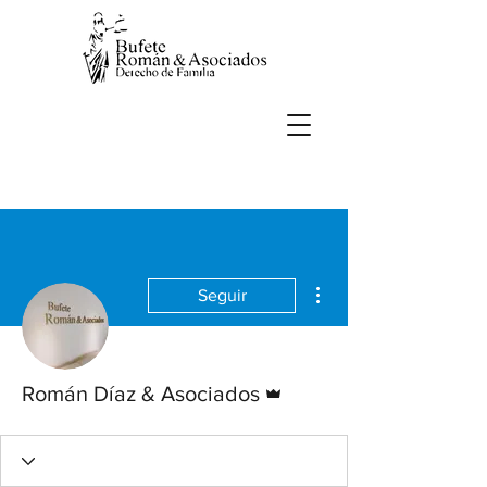
Más acciones
Seguir
Administrador
Román Díaz & Asociados